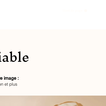
Haut de page
iable
e image :
on et plus